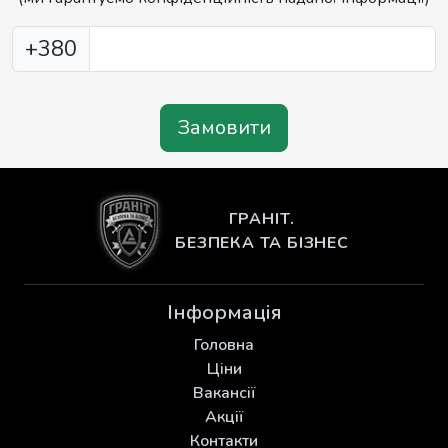
+380
Замовити
ГРАНІТ.
БЕЗПЕКА ТА БІЗНЕС
Інформація
Головна
Ціни
Вакансії
Акції
Контакти