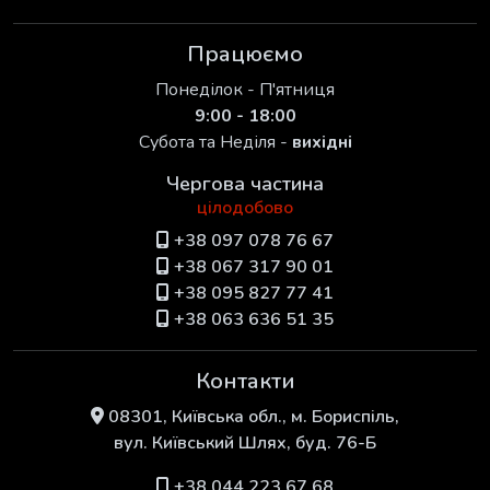
Працюємо
Понеділок - П'ятниця
9:00 - 18:00
Субота та Неділя -
вихідні
Чергова частина
цілодобово
+38 097 078 76 67
+38 067 317 90 01
+38 095 827 77 41
+38 063 636 51 35
Контакти
08301, Київська обл., м. Бориспіль,
вул. Київський Шлях, буд. 76-Б
+38 044 223 67 68