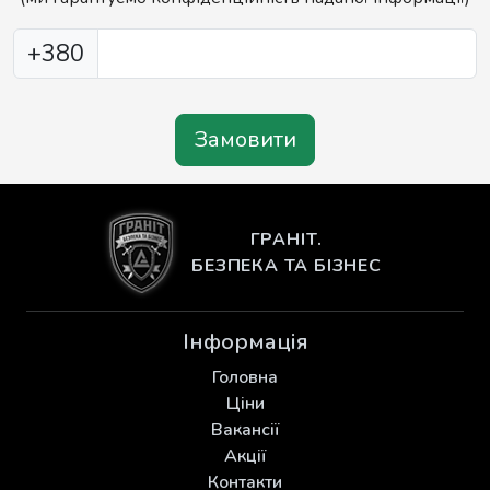
+380
Замовити
ГРАНІТ.
БЕЗПЕКА ТА БІЗНЕС
Інформація
Головна
Ціни
Вакансії
Акції
Контакти