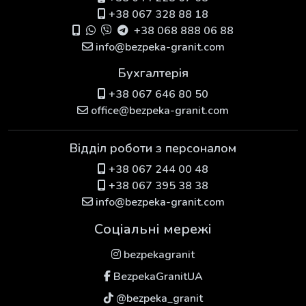
+38 067 328 88 18
+38 068 888 06 88
info@bezpeka-granit.com
Бухгалтерія
+38 067 646 80 50
office@bezpeka-granit.com
Відділ роботи з персоналом
+38 067 244 00 48
+38 067 395 38 38
info@bezpeka-granit.com
Соціальні мережі
bezpekagranit
BezpekaGranitUA
@bezpeka_granit